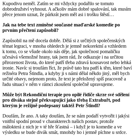
Kupodivu neměl. Zatím se mi vždycky podařilo se tomuto
dobrodružství vyhnout. A ačkoliv mám dobré spalování, tak musím
přece jenom uznat, že párkrát jsem měl asi i trošku štěstí…
Jak na tebe text zmíněné současné maďarské komedie po
prvním přečtení zapůsobil?
Zapůsobil na mě docela dobře. Dělá si z určitých společenských
témat legraci, v mnoha ohledech je jemně nekorektní a vzhledem
k tomu, co se všude okolo nás děje, jak společnost pomaličku
učesává všemožné hrany, tak jsem rád, že odkazuje i na určitou
přirozenost života, do které patří třeba zdravá kousavost nebo lehká
ironie. Navíc si troufám říct, že právě tato hra patří k těm, které baví
režiséra Petra Štindla, a kdyby ji s námi dělal někdo jiný, měl bych
určité obavy, nejenom proto, že text je přeložený spíš pracovně a
řadu situací v něm v rámci zkoušení společně upravujeme.
Může být Rekondiční terapie pro opilé řidiče skrze své sdělení
pro diváka stejně překvapující jako třeba Extrabuřt, pod
kterým je režijně podepsaný taktéž Petr Štindl?
Doufám, že ano. A taky doufám, že se nám podaří vytvořit i jakýsi
vnitřní spodní proud v charakterech našich postav, protože
málokterá z nich je v té hře šťastná – i když je to komedie a ve
výsledku se bude divák smát, mnohdy ho i jemně píchne u srdce.