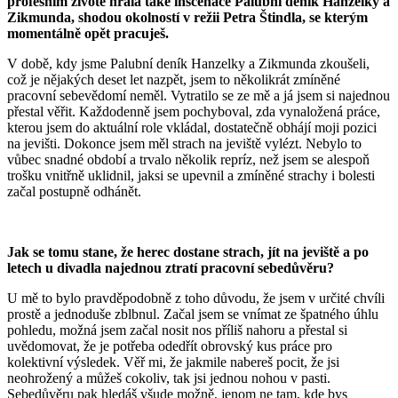
profesním životě hrála také inscenace Palubní deník Hanzelky a
Zikmunda, shodou okolností v režii Petra Štindla, se kterým
momentálně opět pracuješ.
V době, kdy jsme Palubní deník Hanzelky a Zikmunda zkoušeli,
což je nějakých deset let nazpět, jsem to několikrát zmíněné
pracovní sebevědomí neměl. Vytratilo se ze mě a já jsem si najednou
přestal věřit. Každodenně jsem pochyboval, zda vynaložená práce,
kterou jsem do aktuální role vkládal, dostatečně obhájí moji pozici
na jevišti. Dokonce jsem měl strach na jeviště vylézt. Nebylo to
vůbec snadné období a trvalo několik repríz, než jsem se alespoň
trošku vnitřně uklidnil, jaksi se upevnil a zmíněné strachy i bolesti
začal postupně odhánět.
Jak se tomu stane, že herec dostane strach, jít na jeviště a po
letech u divadla najednou ztratí pracovní sebedůvěru?
U mě to bylo pravděpodobně z toho důvodu, že jsem v určité chvíli
prostě a jednoduše zblbnul. Začal jsem se vnímat ze špatného úhlu
pohledu, možná jsem začal nosit nos příliš nahoru a přestal si
uvědomovat, že je potřeba odedřít obrovský kus práce pro
kolektivní výsledek. Věř mi, že jakmile nabereš pocit, že jsi
neohrožený a můžeš cokoliv, tak jsi jednou nohou v pasti.
Sebedůvěru pak hledáš všude možně, jenom ne tam, kde bys