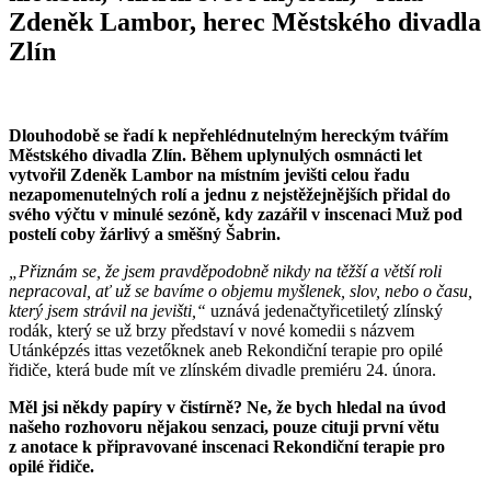
Zdeněk Lambor, herec Městského divadla
Zlín
Dlouhodobě se řadí k nepřehlédnutelným hereckým tvářím
Městského divadla Zlín. Během uplynulých osmnácti let
vytvořil Zdeněk Lambor na místním jevišti celou řadu
nezapomenutelných rolí a jednu z nejstěžejnějších přidal do
svého výčtu v minulé sezóně, kdy zazářil v inscenaci Muž pod
postelí coby žárlivý a směšný Šabrin.
„Přiznám se, že jsem pravděpodobně nikdy na těžší a větší roli
nepracoval, ať už se bavíme o objemu myšlenek, slov, nebo o času,
který jsem strávil na jevišti,“
uznává jedenačtyřicetiletý zlínský
rodák, který se už brzy představí v nové komedii s názvem
Utánképzés ittas vezetőknek aneb Rekondiční terapie pro opilé
řidiče, která bude mít ve zlínském divadle premiéru 24. února.
Měl jsi někdy papíry v čistírně? Ne, že bych hledal na úvod
našeho rozhovoru nějakou senzaci, pouze cituji první větu
z anotace k připravované inscenaci Rekondiční terapie pro
opilé řidiče.