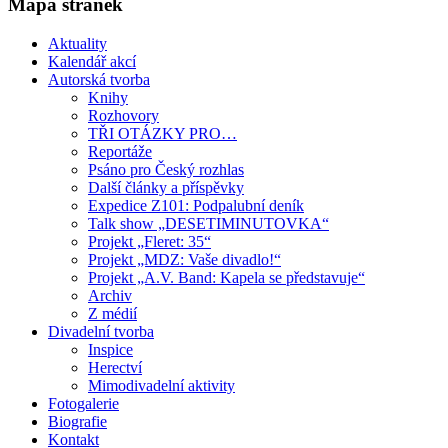
Mapa stránek
Aktuality
Kalendář akcí
Autorská tvorba
Knihy
Rozhovory
TŘI OTÁZKY PRO…
Reportáže
Psáno pro Český rozhlas
Další články a příspěvky
Expedice Z101: Podpalubní deník
Talk show „DESETIMINUTOVKA“
Projekt „Fleret: 35“
Projekt „MDZ: Vaše divadlo!“
Projekt „A.V. Band: Kapela se představuje“
Archiv
Z médií
Divadelní tvorba
Inspice
Herectví
Mimodivadelní aktivity
Fotogalerie
Biografie
Kontakt