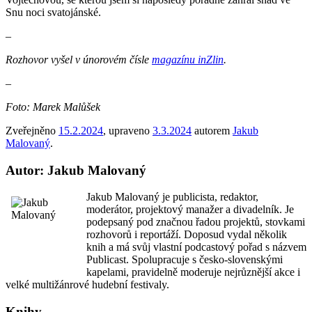
Snu noci svatojánské.
–
Rozhovor vyšel v únorovém čísle
magazínu inZlin
.
–
Foto: Marek Malůšek
Zveřejněno
15.2.2024
, upraveno
3.3.2024
autorem
Jakub
Malovaný
.
Autor: Jakub Malovaný
Jakub Malovaný je publicista, redaktor,
moderátor, projektový manažer a divadelník. Je
podepsaný pod značnou řadou projektů, stovkami
rozhovorů i reportáží. Doposud vydal několik
knih a má svůj vlastní podcastový pořad s názvem
Publicast. Spolupracuje s česko-slovenskými
kapelami, pravidelně moderuje nejrůznější akce i
velké multižánrové hudební festivaly.
Knihy