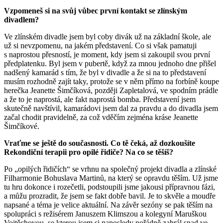
Vzpomeneš si na svůj vůbec první kontakt se zlínským
divadlem?
Ve zlínském divadle jsem byl coby divák už na základní škole, ale
už si nevzpomenu, na jakém představení. Co si však pamatuji
s naprostou přesností, je moment, kdy jsem si zakoupil svou první
předplatenku. Byl jsem v pubertě, když za mnou jednoho dne přišel
nadšený kamarád s tím, že byl v divadle a že si na to představení
musím rozhodně zajít taky, protože se v něm přímo na forbíně koupe
herečka Jeanette Šimčíková, později Zapletalová, ve spodním prádle
a že to je naprostá, ale fakt naprostá bomba. Představení jsem
skutečně navštívil, kamarádovi jsem dal za pravdu a do divadla jsem
začal chodit pravidelně, za což vděčím zejména kráse Jeanette
Šimčíkové.
Vraťme se ještě do současnosti. Co tě čeká, až dozkoušíte
Rekondiční terapii pro opilé řidiče? Na co se těšíš?
Po „opilých řidičích“ se vrhnu na společný projekt divadla a zlínské
Filharmonie Bohuslava Martinů, na který se opravdu těším. Už jsme
tu hru dokonce i rozečetli, podstoupili jsme jakousi přípravnou fázi,
a můžu prozradit, že jsem se fakt dobře bavil. Je to skvěle a moudře
napsané a téma je velice aktuální. Na závěr sezóny se pak těším na
spolupráci s režisérem Januszem Klimszou a kolegyní Maruškou
Vojtěchovou, se kterou jsem si naposledy pořádně zahrál snad ve