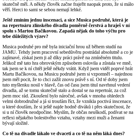
skutečně měl. A někdy člověk začne frajeřit naopak proto, že si málo
věří. Herci to sami se sebou nemají lehké.
Ještě zmíním jednu inscenaci, a sice Musica podruhé, která je
na repertoáru zlínského divadla poměrně čerstvá a hraješ v ní
spolu s Martou Bačíkovou. Zapadá nějak do toho výčtu pro
tebe důležitých výzev?
Musica podruhé pro mě byla iniciační hrou už během studií na
JAMU. Tehdy jsem pracovní sebedůvěru postrádal absolutně a co je
zajímavé, získal jsem ji až díky práci právě na zmíněném titulu.
Jelikož mě tato hra obrovským způsobem oslovila a zůstala ve mně,
tak jsem se k ní chtěl ještě někdy vrátit. Když jsem viděl poprvé hrát
Martu Bačíkovou, na Musicu podruhé jsem si vzpomněl – najednou
jsem měl pocit, že to chci zažít znovu právě s ní. Od té doby jsem
tuto myšlenku nosil v hlavě, čas od času jsem titul navrhnul vedení
divadla, až se tomu skutečně stalo a dostal se na repertoár, za což
jsem moc rád. Zkoušení bylo náročné, avšak v mnoha ohledech
velmi dobrodružné a já si troufám říct, že vznikla poctivá inscenace,
u které doufám, že si ještě najde hodně diváků i přes skutečnost, že
si u ní člověk neodpočine. Myslím, že občas neuškodí, podívat se na
reflexi nějakého bolestivého vztahu, vztahy mezi muži a ženami
bývají složité.
Co tě na divadle lákalo ve dvaceti a co tě na něm láká dnes?