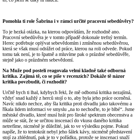
Pomohla ti role Šabrina i v rámci určité pracovní sebedůvěry?
To je hezká otázka, na kterou odpovídám, že rozhodně ano.
Pracovní sebedůvěra je v tomto případě dokonale trefný termín.
Herec potřebuje oplývat sebevědomím i zmíněnou sebedůvěrou,
která se však musí odrážet od práce, kterou na roli odvede. Pokud
tomu tak není, je to špatně a mluvíme pak o prázdné sebedůvěře,
stejně jako o prázdném sebevědomí.
Na Muže pod postelí reagovala velmi kladně také odborná
kritika. Zajímá tě, co se píše v recenzích? Dokáže tě názor
kritika povzbudit, či rozhodit?
Určitě bych ti lhal, kdybych řekl, že mě odborná kritika nezajímá,
vždyť snad každý z herců stojí o to, aby byla jeho práce oceněná.
Navíc nikdo nechce, aby šla kritika proti divadlu jako takovému a
říkala lidem informaci ve smyslu „na to nechoďte, to je blbé“. Jsme
městské divadlo, které musí hrát pro široké spektrum obecenstva a
může se stát, že se určitou inscenací do vkusu daného kritika
netrefíme, nicméně je důležité, jak to ve výsledku pojme. Pokud
napíše, že to tentokrát nebyl jeho šálek kávy, nicméně představení
stojí za zhlédnutí, pak je to v pořádku, protože se inscenaci snaží