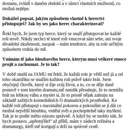
dostanu, zvládl v daném období a v rámci vlastních možností, co
možná nejlépe.
Dokážeš popsat, jakým způsobem vlastně k herectví
přistupuješ? Jak by ses jako herec charakterizoval?
Řekl bych, že jsem typ herce, který se snaží přistupovat ke každé
roli nově. Nikdy nechci té které roli vnucovat sám sebe, ani svoje
divadelní zkušenosti, naopak – mám tendence, aby ta role určitým
způsobem vnikla do mě.
Vnímám tě jako hloubavého herce, kterým musí veškeré emoce
projít a zacloumat. Je to tak?
V době studií na JAMU mi řekli, že každá role je větší než já a od
toho okamžiku se snažím každou roli právě takto brát. Jsem
obyčejný člověk, který si žije svůj život, a to, co se děje dané
postavě v tom kterém dramatu,mě natolik přesahuje, že to nemůžu
brát na lehkou váhu a myslet si, že to prostě nějak zahraju na
základě zažitých komediálních či dramatických prostředků. Ke
každé roli přistupuji s maximální pokorou a pokouším se jí dát co
možná největší hloubku, vnitřní svět a pochopitelně taky myšlení.
Tak je to podle mého názoru správně. A když by se mohlo stát, že
bych postavu „upřemýšlel“ až příliš, mám v zádech režiséra a
dramaturgy, kteří mě korigují a drží na správné cestě.