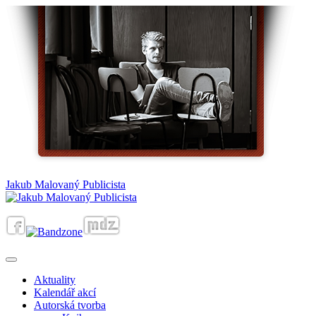
Jakub Malovaný Publicista
Aktuality
Kalendář akcí
Autorská tvorba