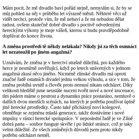
Mám pocit, že mě divadlo baví pořád stejně, nemyslím si, že by se
můj pohled na něj v průběhu let výrazně měnil. Některé věci už
vidět nechci, protože vím, že mě nebaví a že mi nebudou dělat
radost, ovšem skutečně dobré divadlo s poctivě odvedenými
hereckými výkony je moje vášeň, kterou si budu pravděpodobně
dopřávat do konce života.
A změna prostředí tě někdy nelákala? Nikdy jsi za těch osmnáct
let nezatoužil po jiném angažmá?
Uznávám, že změna je v herectví strašně důležitá, pro každého
herce je nesmírně osvěžující, když po letech strávených v jednom
angažmá zkusí něco jiného. Nicméně zlínské divadlo má oproti
značné řadě ostatních divadel jednu velkou výhodu, a sice v tom, že
změna probíhá uvnitř a člověk proto nemusí nikam odcházet. Díky
velikosti hlediště jsme neustále nuceni tvořit nové a nové inscenace,
tím pádem máme o pestrost a dynamiku práce postaráno, nemluvě o
dalších dvou menších scénách, na kterých je potřeba používat úplně
jiné herecké prostředky. Často také přicházejí noví kolegové,
obměňuje se zejména mladá generace, takže dostáváme i nové
impulsy v rámci herecké spolupráce. V neposlední řadě je ve Zlíně
dobrá parta – soubor funguje skvěle i po lidské stránce, což je taky
velmi důležité. Ze všech zmíněných důvodů jsem proto nikdy
potřebu odcházet neměl.