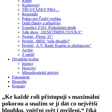
Knihy
Rozhovory
TŘI OTÁZKY PRO…
Reportáže
Psáno pro Český rozhlas
Další články a příspěvky
Expedice Z101: Podpalubní deník
Talk show „DESETIMINUTOVKA“
Projekt „Fleret: 35“
Projekt „MDZ: Vaše divadlo!“
Projekt „A.V. Band: Kapela se představuje“
Archiv
Z médií
Divadelní tvorba
Inspice
Herectví
Mimodivadelní aktivity
Fotogalerie
Biografie
Kontakt
„Ke každé roli přistupuji s maximální
pokorou a snažím se jí dát co největší
hloubku, vnitřní svět i myšlení,“ říká