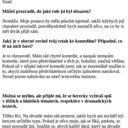
Snad.
Můžeš prozradit, do jaké role jsi byl obsazen?
Nemůžu. Moje postava by měla působit tajemně, takže kdybych její
charakter prozradil, pravděpodobně bych naznačil něco, na co by si
měl divák přijít sám.
Jaký je v obecné rovině tvůj vztah ke komediím? Případně, co
tě na nich baví?
Je to různorodé. Mám rád chytré komedie, a naopak nemusím
komedie, které jsou předvídatelné a těch je, bohužel, značná většina.
Pokud už v nějaké takové komedii jsem, tak se maximálně snažím o
to, abych zmíněnou předvídatelnost určitým způsobem narušoval.
Nerad jenom nahrávám na smeč textovému humoru.
Možná se mýlím, ale přijde mi, že se herecky vyžíváš spíš
v těžších a hlubších tématech, respektive v dramatických
textech.
Těžko říct. Na divadle mám rád pestrost, takže bych ani nechtěl být
hercem určitého typu. Pokud je něco moje, jak se říká, parketa, to
musí posoudit jiní. Snažím se, abych každý úkol, který na divadle