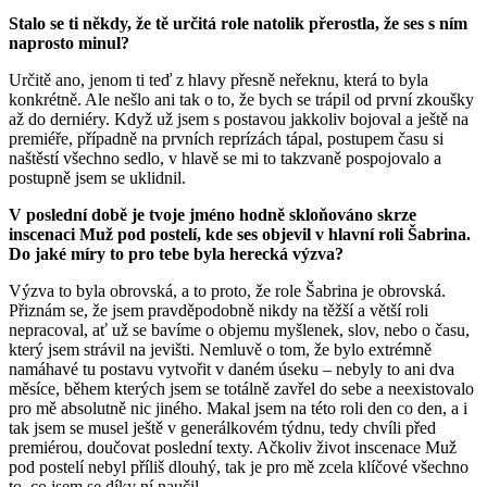
Stalo se ti někdy, že tě určitá role natolik přerostla, že ses s ním
naprosto minul?
Určitě ano, jenom ti teď z hlavy přesně neřeknu, která to byla
konkrétně. Ale nešlo ani tak o to, že bych se trápil od první zkoušky
až do derniéry. Když už jsem s postavou jakkoliv bojoval a ještě na
premiéře, případně na prvních reprízách tápal, postupem času si
naštěstí všechno sedlo, v hlavě se mi to takzvaně pospojovalo a
postupně jsem se uklidnil.
V poslední době je tvoje jméno hodně skloňováno skrze
inscenaci Muž pod postelí, kde ses objevil v hlavní roli Šabrina.
Do jaké míry to pro tebe byla herecká výzva?
Výzva to byla obrovská, a to proto, že role Šabrina je obrovská.
Přiznám se, že jsem pravděpodobně nikdy na těžší a větší roli
nepracoval, ať už se bavíme o objemu myšlenek, slov, nebo o času,
který jsem strávil na jevišti. Nemluvě o tom, že bylo extrémně
namáhavé tu postavu vytvořit v daném úseku – nebyly to ani dva
měsíce, během kterých jsem se totálně zavřel do sebe a neexistovalo
pro mě absolutně nic jiného. Makal jsem na této roli den co den, a i
tak jsem se musel ještě v generálkovém týdnu, tedy chvíli před
premiérou, doučovat poslední texty. Ačkoliv život inscenace Muž
pod postelí nebyl příliš dlouhý, tak je pro mě zcela klíčové všechno
to, co jsem se díky ní naučil.