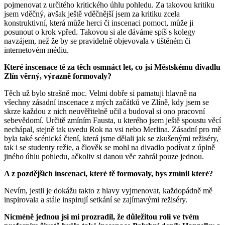
pojmenovat z určitého kritického úhlu pohledu. Za takovou kritiku
jsem vděčný, avšak ještě vděčnější jsem za kritiku zcela
konstruktivní, která může herci či inscenaci pomoct, může ji
posunout o krok vpřed. Takovou si ale dáváme spíš s kolegy
navzájem, než že by se pravidelně objevovala v tištěném či
internetovém médiu.
Které inscenace tě za těch osmnáct let, co jsi Městskému divadlu
Zlín věrný, výrazně formovaly?
Těch už bylo strašně moc. Velmi dobře si pamatuji hlavně na
všechny zásadní inscenace z mých začátků ve Zlíně, kdy jsem se
skrze každou z nich neuvěřitelně učil a budoval si ono pracovní
sebevědomí. Určitě zmíním Fausta, u kterého jsem ještě spoustu věcí
nechápal, stejně tak uvedu Rok na vsi nebo Merlina. Zásadní pro mě
byla také scénická čtení, která jsme dělali jak se zkušenými režiséry,
tak i se studenty režie, a člověk se mohl na divadlo podívat z úplně
jiného úhlu pohledu, ačkoliv si danou věc zahrál pouze jednou.
A z pozdějších inscenací, které tě formovaly, bys zmínil které?
Nevím, jestli je dokážu takto z hlavy vyjmenovat, každopádně mě
inspirovala a stále inspirují setkání se zajímavými režiséry.
Nicméně jednou jsi mi prozradil, že důležitou roli ve tvém