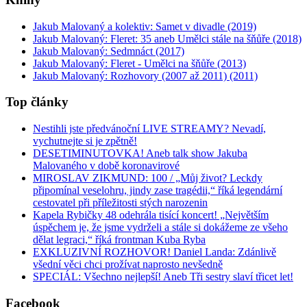
Jakub Malovaný a kolektiv: Samet v divadle (2019)
Jakub Malovaný: Fleret: 35 aneb Umělci stále na šňůře (2018)
Jakub Malovaný: Sedmnáct (2017)
Jakub Malovaný: Fleret - Umělci na šňůře (2013)
Jakub Malovaný: Rozhovory (2007 až 2011) (2011)
Top články
Nestihli jste předvánoční LIVE STREAMY? Nevadí,
vychutnejte si je zpětně!
DESETIMINUTOVKA! Aneb talk show Jakuba
Malovaného v době koronavirové
MIROSLAV ZIKMUND: 100 / „Můj život? Leckdy
připomínal veselohru, jindy zase tragédii,“ říká legendární
cestovatel při příležitosti stých narozenin
Kapela Rybičky 48 odehrála tisící koncert! „Největším
úspěchem je, že jsme vydrželi a stále si dokážeme ze všeho
dělat legraci,“ říká frontman Kuba Ryba
EXKLUZIVNÍ ROZHOVOR! Daniel Landa: Zdánlivě
všední věci chci prožívat naprosto nevšedně
SPECIÁL: Všechno nejlepší! Aneb Tři sestry slaví třicet let!
Facebook