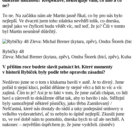
omezené možnosti? Respektive, nekoriguje vám, co ano a co
ne?
To ne. Na začátku nám ale Martin jasně říkal, co by pro nás bylo
nejlepší. Ve dvaceti jsem toho zdaleka nevěděl tolik, co dneska,
stejně jako ve čtyřiceti budu vědět víc, než teď, že jo? Čili v tomto
byl Martin nesmírně důležitý.
Rybičky 48
Zleva: Michal Brener (kytara, zpěv), Ondra Štorek (bicí, zpěv), Kuba
V příštím roce budete slavit patnáct let. Které momenty
v historii Rybiček byly podle tebe opravdu zásadní?
Nedávno jsme se o tom s klukama bavili v autě. Je to divný. Jsme
pořád ti stejní kluci, pořád děláme ty stejné věci a lidi to víc a víc
zajímá. Čím to je? Asi je to fakt v tom, že jsme začali chápat, co lidi
baví a zároveň to dokážeme dělat tak, aby to bavilo i nás. Stěžejní
byly samozřejmě některé písničky, jako třeba Zamilovaný /
Nešťastná, které nás dostaly do rádií a taky podepsání smlouvy u
velkého vydavatelství, ač to nebylo to úplně nejlepší. Zkusili jsme
to, ve své době nám to pomohlo, dneska bych to už ale nechtěl. A
nakonec – největším úspěchem je, že jsme vydrželi. (úsměv)