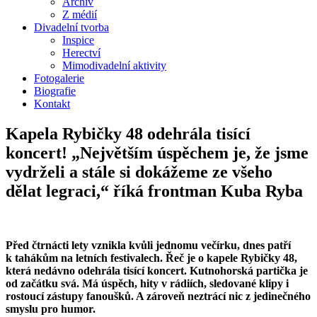
Archiv
Z médií
Divadelní tvorba
Inspice
Herectví
Mimodivadelní aktivity
Fotogalerie
Biografie
Kontakt
Kapela Rybičky 48 odehrála tisící
koncert! „Největším úspěchem je, že jsme
vydrželi a stále si dokážeme ze všeho
dělat legraci,“ říká frontman Kuba Ryba
Před čtrnácti lety vznikla kvůli jednomu večírku, dnes patří
k tahákům na letních festivalech. Řeč je o kapele Rybičky 48,
která nedávno odehrála tisící koncert. Kutnohorská partička je
od začátku svá. Má úspěch, hity v rádiích, sledované klipy i
rostoucí zástupy fanoušků. A zároveň neztrácí nic z jedinečného
smyslu pro humor.