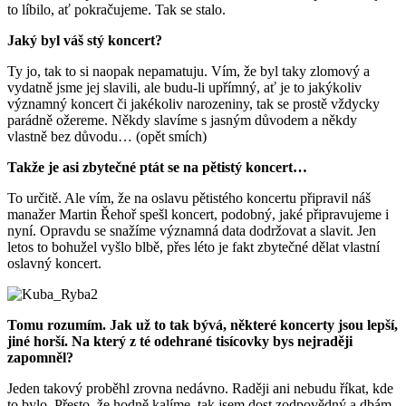
to líbilo, ať pokračujeme. Tak se stalo.
Jaký byl váš stý koncert?
Ty jo, tak to si naopak nepamatuju. Vím, že byl taky zlomový a
vydatně jsme jej slavili, ale budu-li upřímný, ať je to jakýkoliv
významný koncert či jakékoliv narozeniny, tak se prostě vždycky
parádně ožereme. Někdy slavíme s jasným důvodem a někdy
vlastně bez důvodu… (opět smích)
Takže je asi zbytečné ptát se na pětistý koncert…
To určitě. Ale vím, že na oslavu pětistého koncertu připravil náš
manažer Martin Řehoř spešl koncert, podobný, jaké připravujeme i
nyní. Opravdu se snažíme významná data dodržovat a slavit. Jen
letos to bohužel vyšlo blbě, přes léto je fakt zbytečné dělat vlastní
oslavný koncert.
Tomu rozumím. Jak už to tak bývá, některé koncerty jsou lepší,
jiné horší. Na který z té odehrané tisícovky bys nejraději
zapomněl?
Jeden takový proběhl zrovna nedávno. Raději ani nebudu říkat, kde
to bylo. Přesto, že hodně kalíme, tak jsem dost zodpovědný a dbám