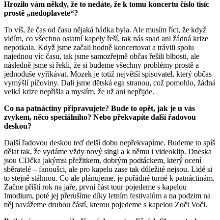
Hrozilo vám někdy, že to nedáte, že k tomu koncertu číslo tisíc
prostě „nedoplavete“?
To víš, že čas od času nějaká hádka byla. Ale musím říct, že když
vidím, co všechno ostatní kapely řeší, tak nás snad ani žádná krize
nepotkala. Když jsme začali hodně koncertovat a trávili spolu
najednou víc času, tak jsme samozřejmě občas řešili blbosti, ale
následně jsme si řekli, že si budeme všechny problémy prostě a
jednoduše vyříkávat. Mozek je totiž největší spisovatel, který občas
vymýšlí píčoviny. Dali jsme dětská ega stranou, což pomohlo, žádná
velká krize nepřišla a myslím, že už ani nepřijde.
Co na patnáctiny připravujete? Bude to opět, jak je u vás
zvykem, něco speciálního? Nebo překvapíte další řadovou
deskou?
Další řadovou deskou teď delší dobu nepřekvapíme. Budeme to spíš
dělat tak, že vydáme vždy nový singl a k němu i videoklip. Dneska
jsou CDčka jakýmsi přežitkem, dobrým podtáckem, který ocení
sběratelé – fanoušci, ale pro kapelu zase tak důležité nejsou. Lidé si
to stejně stáhnou. Co ale plánujeme, je pořádné turné k patnáctinám.
Začne příští rok na jaře, první část tour pojedeme s kapelou
Imodium, poté jej přerušíme díky letním festivalům a na podzim na
něj navážeme druhou částí, kterou pojedeme s kapelou Zoči Voči.