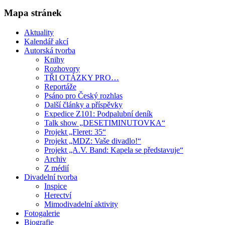
Mapa stránek
Aktuality
Kalendář akcí
Autorská tvorba
Knihy
Rozhovory
TŘI OTÁZKY PRO…
Reportáže
Psáno pro Český rozhlas
Další články a příspěvky
Expedice Z101: Podpalubní deník
Talk show „DESETIMINUTOVKA“
Projekt „Fleret: 35“
Projekt „MDZ: Vaše divadlo!“
Projekt „A.V. Band: Kapela se představuje“
Archiv
Z médií
Divadelní tvorba
Inspice
Herectví
Mimodivadelní aktivity
Fotogalerie
Biografie