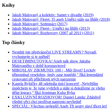
Knihy
Jakub Malovaný a kolektiv: Samet v divadle (2019)
Jakub Malovaný: Fleret: 35 aneb Umělci stále na šňůře (2018)
Jakub Malovaný: Sedmnáct (2017)
Jakub Malovaný: Fleret - Umělci na šňůře (2013)
Jakub Malovaný: Rozhovory (2007 až 2011) (2011)
Top články
Nestihli jste předvánoční LIVE STREAMY? Nevadí,
vychutnejte si je zpětně!
DESETIMINUTOVKA! Aneb talk show Jakuba
Malovaného v době koronavirové
MIROSLAV ZIKMUND: 100 / „Můj život? Leckdy
připomínal veselohru, jindy zase tragédii,“ říká legendární
cestovatel při příležitosti stých narozenin
Kapela Rybičky 48 odehrála tisící koncert! „Největším
úspěchem je, že jsme vydrželi a stále si dokážeme ze všeho
dělat legraci,“ říká frontman Kuba Ryba
EXKLUZIVNÍ ROZHOVOR! Daniel Landa: Zdánlivě
všední věci chci prožívat naprosto nevšedně
SPECIÁL: Všechno nejlepší! Aneb Tři sestry slaví třicet let!