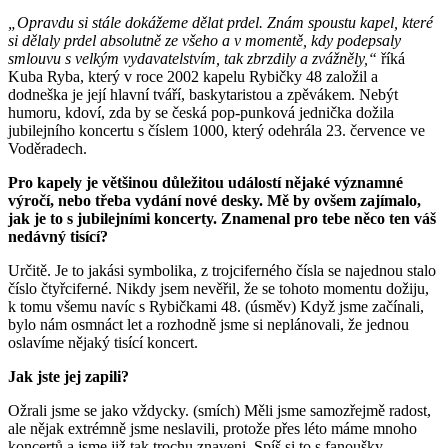
„Opravdu si stále dokážeme dělat prdel. Znám spoustu kapel, které
si dělaly prdel absolutně ze všeho a v momentě, kdy podepsaly
smlouvu s velkým vydavatelstvím, tak zbrzdily a zvážněly,“
říká
Kuba Ryba, který v roce 2002 kapelu Rybičky 48 založil a
dodneška je její hlavní tváří, baskytaristou a zpěvákem. Nebýt
humoru, kdoví, zda by se česká pop-punková jednička dožila
jubilejního koncertu s číslem 1000, který odehrála 23. července ve
Voděradech.
Pro kapely je většinou důležitou událostí nějaké významné
výročí, nebo třeba vydání nové desky. Mě by ovšem zajímalo,
jak je to s jubilejními koncerty. Znamenal pro tebe něco ten váš
nedávný tisící?
Určitě. Je to jakási symbolika, z trojciferného čísla se najednou stalo
číslo čtyřciferné. Nikdy jsem nevěřil, že se tohoto momentu dožiju,
k tomu všemu navíc s Rybičkami 48. (úsměv) Když jsme začínali,
bylo nám osmnáct let a rozhodně jsme si neplánovali, že jednou
oslavíme nějaký tisící koncert.
Jak jste jej zapili?
Ožrali jsme se jako vždycky. (smích) Měli jsme samozřejmě radost,
ale nějak extrémně jsme neslavili, protože přes léto máme mnoho
koncertů a jsme již tak trochu znaveni. Spíš si to s fanoušky