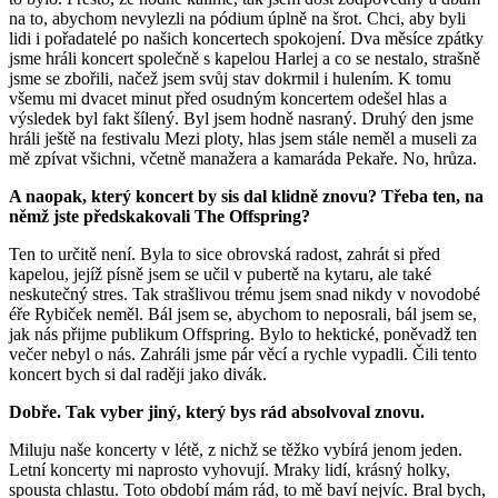
na to, abychom nevylezli na pódium úplně na šrot. Chci, aby byli
lidi i pořadatelé po našich koncertech spokojení. Dva měsíce zpátky
jsme hráli koncert společně s kapelou Harlej a co se nestalo, strašně
jsme se zbořili, načež jsem svůj stav dokrmil i hulením. K tomu
všemu mi dvacet minut před osudným koncertem odešel hlas a
výsledek byl fakt šílený. Byl jsem hodně nasraný. Druhý den jsme
hráli ještě na festivalu Mezi ploty, hlas jsem stále neměl a museli za
mě zpívat všichni, včetně manažera a kamaráda Pekaře. No, hrůza.
A naopak, který koncert by sis dal klidně znovu? Třeba ten, na
němž jste předskakovali The Offspring?
Ten to určitě není. Byla to sice obrovská radost, zahrát si před
kapelou, jejíž písně jsem se učil v pubertě na kytaru, ale také
neskutečný stres. Tak strašlivou trému jsem snad nikdy v novodobé
éře Rybiček neměl. Bál jsem se, abychom to neposrali, bál jsem se,
jak nás přijme publikum Offspring. Bylo to hektické, poněvadž ten
večer nebyl o nás. Zahráli jsme pár věcí a rychle vypadli. Čili tento
koncert bych si dal raději jako divák.
Dobře. Tak vyber jiný, který bys rád absolvoval znovu.
Miluju naše koncerty v létě, z nichž se těžko vybírá jenom jeden.
Letní koncerty mi naprosto vyhovují. Mraky lidí, krásný holky,
spousta chlastu. Toto období mám rád, to mě baví nejvíc. Bral bych,