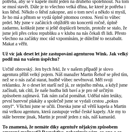
potřeba, aby se v kapele mohl jeden na druhého spolehnout. Na tom
se musí stavět. Dále je to všechno velká dřina, ke které je potřeba i
kus štěstí. Někdo o štěstí zakopne, ani o tom neví a někdo si myslí,
že ho má a přitom se vydá úplně pitomou cestou. Není to vůbec
prdel. My jsme v začátcích objížděli sto koncertů ročně, úplně
zadarmo, kolikrát jsme si ještě dopláceli benzín, protože se stalo, že
jsme jeli přes celou republiku a v klubu na nás čekali tři lidi. Přesto
všechno na začátky moc rád vzpomínám, je důležité to nezabalit.
Makat a věřit.
Už víc jak deset let jste zastupováni agenturou Wink. Jak velký
podíl má na vašem úspěchu?
Určitě obrovský. Jen bych řekl, že v našem případě je slovo
agentura příliš velký pojem. Náš manažer Martin Řehoř se před tím,
než se o nás začal starat, hudbě vůbec nevěnoval. Měl svoji
reklamku. Je o deset let starší než já, ze stejného města, a když jsme
začínali, tak cítil, že naše hudba lidi baví a je pro ně určitým
způsobem zajímavá. Tak nám začal pomáhat. Udělal nám letáky,
první barevné plakáty a společně jsme se vydali cestou „pokus
omyl“. Všichni jsme se učili. Dneska jsme už větší kapela a Martin
má velkou agenturu, která zastupuje velké české kapely. Ale my to
stále bereme jinak, Martin je prostě jeden z nás, náš kamarád.
To znamená, že nemáte díky agentuře nějakým způsobem