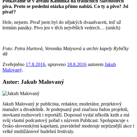
Potkáváme se v areálu Kamínka na tradičních Slavnostech
piva. Proto se poslední otázka přímo nabízí. Co ty a pivo? Jsi
pivař?
Hele, nejsem. Pivař jsem byl do nějakých dvaadvaceti, teď už
lemtám panáky. Pivo jen v těch největších vedrech… (smích)
Foto: Petra Hurtová, Veronika Matysová a archiv kapely Rybičky
48
Zveřejněno
17.8.2016
, upraveno
18.8.2016
autorem
Jakub
Malovaný
.
Autor: Jakub Malovaný
Jakub Malovaný je publicista, redaktor, moderátor, projektový
manažer a divadelník. Je podepsaný pod značnou řadou projektů,
stovkami rozhovorů i reportáží. Doposud vydal několik knih a má
svůj vlastní podcastový pořad s názvem Publicast. Spolupracuje s
česko-slovenskými kapelami, pravidelně moderuje nejrůznější akce i
velké multižánrové hudební festivaly.