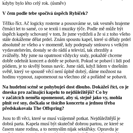
kdyby bylo léto celý rok. (úsměv)
V čem podle tebe spočívá úspěch Rybiček?
Těžko říct. Ač logicky rosteme a posouváme se, tak vesměs hrajeme
čtrnáct let to samé, co se textů i muziky týče. Podle mě může být
úspěch kapely schovaný v tom, že jsme vydrželi a že si z toho všeho
stále dokážeme dělat prdel. Znám spoustu kapel, které si dělaly prdel
absolutně ze všeho a v momentě, kdy podepsaly smlouvu s velkým
vydavatelstvím, dostaly se do rádií a televizí, tak zbrzdily a
zvážněly. My jsme na opatrnost vždycky sraly, pokaždé chceme
dobře odehrát koncert a dobře se pobavit. Pokud se pobaví i lidi pod
pódiem, je to skvělý bonus navíc. Jsme rádi, když lidem v dnešním
světě, který ve spoustě věcí není úplně dobrý, dáme možnost na
hodinu vypnout, zapomenout na všechno zlé a pořádně se pobavit.
Na hudební scéně se pohybuješ dost dlouho. Dokážeš říct, co je
dneska pro začínající kapelu to nejdůležitější? Co by
v začátcích neměla opomenout, aby si, stejně jako vy, mohla
plnit své sny, dočkala se tisícího koncertu a jednou třeba
předskakovala The Offspring?
Jsou to tři věci, které se musí vzájemně potkat. Nejdůležitější je
dobrá parta. Kapela musí být skutečně dobrou partou, ze které se
časem stane rodina, a to nemyslím nijak sektářsky. Opravdu je