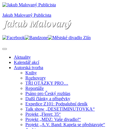
Jakub Malovaný Publicista
Aktuality
Kalendář akcí
Autorská tvorba
Knihy
Rozhovory
TŘI OTÁZKY PRO…
Reportáže
Psáno pro Český rozhlas
Další články a příspěvky
Expedice Z101: Podpalubní deník
Talk show „DESETIMINUTOVKA“
Projekt „Fleret: 35“
Projekt „MDZ: Vaše divadlo!“
Projekt „A.V. Band: Kapela se představuje“