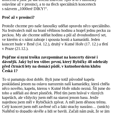
oslavíme až v prosinci, a to na třech speciálních koncertech
s názvem „1000eré DÍKY!“.
Proč až v prosinci?
Protože chceme pro naše fanoušky udělat opravdu něco speciálního.
Na festivalech máš na hraní většinou hodinu a hraješ jednu pecku za
peckou. My ale chceme udělat hodinu a půl až dvouhodinový set,
ve kterém si s námi zahraje i spousta hostů a kamarádů. Jeden
koncert bude v Brně (14. 12.), druhý v Kutné Hoře (17. 12.) a třetí
v Praze (21.12.).
Pojďme si nyní trošku zavzpomínat na koncerty dávné i
dávnější. Jaký byl ten vůbec první, který Rybičky 48 odehrály
před čtrnácti lety na domácí půdě, v kutnohorském klubu
Česká 1?
To si pamatuju dost dobře. Byli jsme totiž původně kapela
poskládaná jenom na oslavu narozenin naší kamarádky, která chtěla
něco nového, kapelu, kterou v Kutné Hoře nikdo nezná. Šli jsme do
toho a udělali asi deset písniček. Před tím jsem hrával v různých
kapelách, ale vždycky jsem měl na starost jenom basu. Jenže
najednou jsem měl v Rybičkách zpívat. A měl jsem děsnou trému.
Celý koncert jsem měl zavřené oči a fakt strachy nasráno… (smích)
Naštěstí to dopadlo skvěle a lidi se bavili. Začali nám psát, že se jim