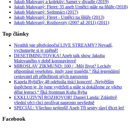
Jakub Malovaný a kolektiv: Samet v divadle (2019)
Jakub Malovaný: Fleret: 35 aneb Umělci stále na šňůře (2018)
Jakub Malovaný: Sedmnáct (2017)
Jakub Malovaný: Fleret - Umělci na šňůře (2013)
Jakub Malovaný: Rozhovory (2007 až 2011) (2011)
Top články
Nestihli jste předvánoční LIVE STREAMY? Nevadí,
vychutnejte si je zpětně!
DESETIMINUTOVKA! Aneb talk show Jakuba
Malovaného v době koronavirové
MIROSLAV ZIKMUND: 100 / „Můj život? Leckdy
připomínal veselohru, jindy zase tragédii,“ říká legendární
cestovatel při příležitosti stých narozenin
Kapela Rybičky 48 odehrála tisící koncert! „Největším
úspěchem je, že jsme vydrželi a stále si dokážeme ze všeho
dělat legraci,“ říká frontman Kuba Ryba
EXKLUZIVNÍ ROZHOVOR! Daniel Landa: Zdánlivě
všední věci chci prožívat naprosto nevšedně
SPECIÁL: Všechno nejlepší! Aneb Tři sestry slaví třicet let!
Facebook