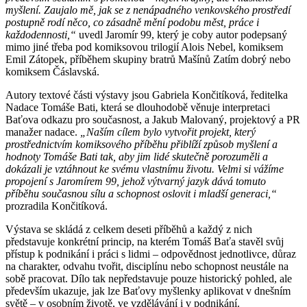
myšlení. Zaujalo mě, jak se z nenápadného venkovského prostředí
postupně rodí něco, co zásadně mění podobu měst, práce i
každodennosti,“
uvedl Jaromír 99, který je coby autor podepsaný
mimo jiné třeba pod komiksovou trilogií Alois Nebel, komiksem
Emil Zátopek, příběhem skupiny bratrů Mašínů Zatím dobrý nebo
komiksem Čáslavská.
Autory textové části výstavy jsou Gabriela Končitíková, ředitelka
Nadace Tomáše Bati, která se dlouhodobě věnuje interpretaci
Baťova odkazu pro současnost, a Jakub Malovaný, projektový a PR
manažer nadace.
„Naším cílem bylo vytvořit projekt, který
prostřednictvím komiksového příběhu přiblíží způsob myšlení a
hodnoty Tomáše Bati tak, aby jim lidé skutečně porozuměli a
dokázali je vztáhnout ke svému vlastnímu životu. Velmi si vážíme
propojení s Jaromírem 99, jehož výtvarný jazyk dává tomuto
příběhu současnou sílu a schopnost oslovit i mladší generaci,“
prozradila Končitíková.
Výstava se skládá z celkem deseti příběhů a každý z nich
představuje konkrétní princip, na kterém Tomáš Baťa stavěl svůj
přístup k podnikání i práci s lidmi – odpovědnost jednotlivce, důraz
na charakter, odvahu tvořit, disciplínu nebo schopnost neustále na
sobě pracovat. Dílo tak nepředstavuje pouze historický pohled, ale
především ukazuje, jak lze Baťovy myšlenky aplikovat v dnešním
světě – v osobním životě, ve vzdělávání i v podnikání.