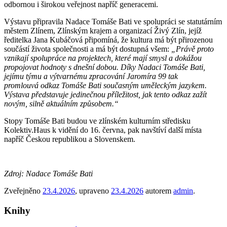
odbornou i širokou veřejnost napříč generacemi.
Výstavu připravila Nadace Tomáše Bati ve spolupráci se statutárním
městem Zlínem, Zlínským krajem a organizací Živý Zlín, jejíž
ředitelka Jana Kubáčová připomíná, že kultura má být přirozenou
součástí života společnosti a má být dostupná všem:
„Právě proto
vznikají
spolupráce na projektech, které mají smysl a dokážou
propojovat hodnoty s dnešní dobou. Díky Nadaci Tomáše Bati,
jejímu týmu a výtvarnému zpracování Jaromíra 99 tak
promlouvá
odkaz Tomáše Bati současným uměleckým jazykem.
Výstava představuje jedinečnou
příležitost, jak tento odkaz zažít
novým, silně aktuálním způsobem.“
Stopy Tomáše Bati budou ve zlínském kulturním středisku
Kolektiv.Haus k vidění do 16. června, pak navštíví další místa
napříč Českou republikou a Slovenskem.
Zdroj: Nadace Tomáše Bati
Zveřejněno
23.4.2026
, upraveno
23.4.2026
autorem
admin
.
Knihy