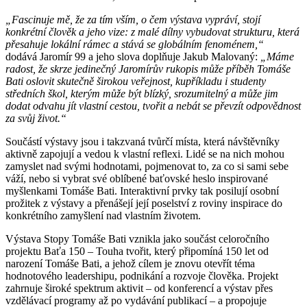
„Fascinuje mě, že za tím vším, o čem výstava vypráví, stojí
konkrétní člověk a jeho vize: z malé dílny vybudovat strukturu, která
přesahuje lokální rámec a stává se globálním fenoménem,“
dodává Jaromír 99 a jeho slova doplňuje Jakub Malovaný:
„Máme
radost, že skrze jedinečný Jaromírův rukopis může příběh Tomáše
Bati oslovit skutečně širokou veřejnost, kupříkladu i studenty
středních škol, kterým může být blízký, srozumitelný a může jim
dodat odvahu jít vlastní cestou, tvořit a nebát se převzít odpovědnost
za svůj život.“
Součástí výstavy jsou i takzvaná tvůrčí místa, která návštěvníky
aktivně zapojují a vedou k vlastní reflexi. Lidé se na nich mohou
zamyslet nad svými hodnotami, pojmenovat to, za co si sami sebe
váží, nebo si vybrat své oblíbené baťovské heslo inspirované
myšlenkami Tomáše Bati. Interaktivní prvky tak posilují osobní
prožitek z výstavy a přenášejí její poselství z roviny inspirace do
konkrétního zamyšlení nad vlastním životem.
Výstava Stopy Tomáše Bati vznikla jako součást celoročního
projektu Baťa 150 – Touha tvořit, který připomíná 150 let od
narození Tomáše Bati, a jehož cílem je znovu otevřít téma
hodnotového leadershipu, podnikání a rozvoje člověka. Projekt
zahrnuje široké spektrum aktivit – od konferencí a výstav přes
vzdělávací programy až po vydávání publikací – a propojuje