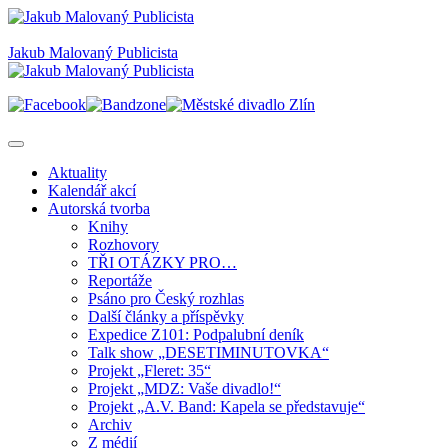
Jakub Malovaný Publicista
Aktuality
Kalendář akcí
Autorská tvorba
Knihy
Rozhovory
TŘI OTÁZKY PRO…
Reportáže
Psáno pro Český rozhlas
Další články a příspěvky
Expedice Z101: Podpalubní deník
Talk show „DESETIMINUTOVKA“
Projekt „Fleret: 35“
Projekt „MDZ: Vaše divadlo!“
Projekt „A.V. Band: Kapela se představuje“
Archiv
Z médií