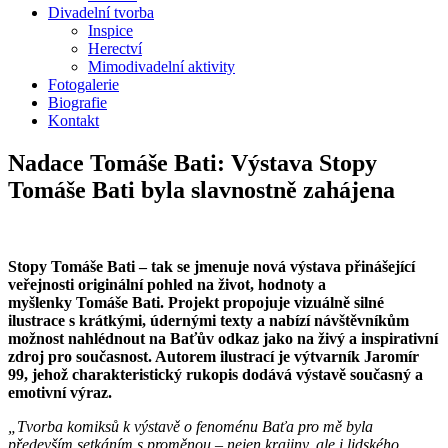
Divadelní tvorba
Inspice
Herectví
Mimodivadelní aktivity
Fotogalerie
Biografie
Kontakt
Nadace Tomáše Bati: Výstava Stopy
Tomáše Bati byla slavnostně zahájena
Stopy Tomáše Bati – tak se jmenuje nová výstava přinášející
veřejnosti originální pohled na život, hodnoty a
myšlenky Tomáše Bati. Projekt propojuje vizuálně silné
ilustrace s krátkými, údernými texty a nabízí návštěvníkům
možnost nahlédnout na Baťův odkaz jako na živý a inspirativní
zdroj pro současnost. Autorem ilustrací je výtvarník Jaromír
99, jehož charakteristický rukopis dodává výstavě současný a
emotivní výraz.
„Tvorba komiksů k výstavě o fenoménu Baťa pro mě byla
především setkáním s proměnou – nejen krajiny, ale i lidského