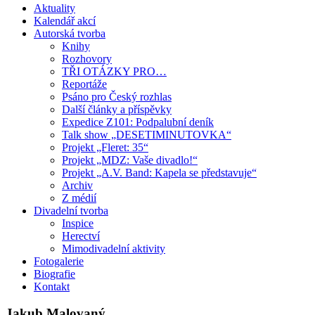
Aktuality
Kalendář akcí
Autorská tvorba
Knihy
Rozhovory
TŘI OTÁZKY PRO…
Reportáže
Psáno pro Český rozhlas
Další články a příspěvky
Expedice Z101: Podpalubní deník
Talk show „DESETIMINUTOVKA“
Projekt „Fleret: 35“
Projekt „MDZ: Vaše divadlo!“
Projekt „A.V. Band: Kapela se představuje“
Archiv
Z médií
Divadelní tvorba
Inspice
Herectví
Mimodivadelní aktivity
Fotogalerie
Biografie
Kontakt
Jakub Malovaný