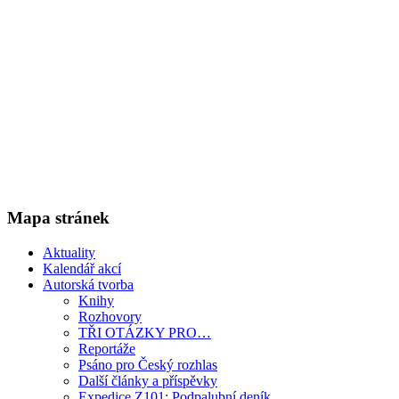
Mapa stránek
Aktuality
Kalendář akcí
Autorská tvorba
Knihy
Rozhovory
TŘI OTÁZKY PRO…
Reportáže
Psáno pro Český rozhlas
Další články a příspěvky
Expedice Z101: Podpalubní deník