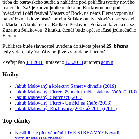
třeba do ostravského studia a nahlédne pod pokličku tvorby nového
materiálu. Zažije znovu jubilejní desátou Rockovou noc pod
hvězdami i obří festival Masters of Rock, na němž Fleret vzpomínal
na královnu lidové písně Jarmilu Šulákovou. Na slovíčko se zastaví
s Markem Abrahámem a Radkem Postavou. Voňavou kávu si dá se
Zuzanou Šulákovou. Zkrátka, čtenář bude opět součástí jedinečného
Fleretu.
Publikace bude slavnostně uvedena do života přesně
25. března
,
tedy v den, kdy Valaši zahrají ve vyprodané Lucerně.
Zveřejněno
1.3.2018
, upraveno
1.3.2018
autorem
admin
.
Knihy
Jakub Malovaný a kolektiv: Samet v divadle (2019)
Jakub Malovaný: Fleret: 35 aneb Umělci stále na šňůře (2018)
Jakub Malovaný: Sedmnáct (2017)
Jakub Malovaný: Fleret - Umělci na šňůře (2013)
Jakub Malovaný: Rozhovory (2007 až 2011) (2011)
Top články
Nestihli jste předvánoční LIVE STREAMY? Nevadí,
vychutnejte si je zpětně!