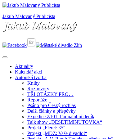
Jakub Malovaný Publicista
Aktuality
Kalendář akcí
Autorská tvorba
Knihy
Rozhovory
TŘI OTÁZKY PRO…
Reportáže
Psáno pro Český rozhlas
Další články a příspěvky
Expedice Z101: Podpalubní deník
Talk show „DESETIMINUTOVKA“
Projekt „Fleret: 35“
Projekt „MDZ: Vaše divadlo!“
Projekt „A.V. Band: Kapela se představuje“