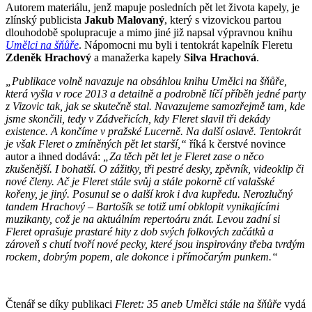
Autorem materiálu, jenž mapuje posledních pět let života kapely, je
zlínský publicista
Jakub Malovaný
, který s vizovickou partou
dlouhodobě spolupracuje a mimo jiné již napsal výpravnou knihu
Umělci na šňůře
. Nápomocni mu byli i tentokrát kapelník Fleretu
Zdeněk Hrachový
a manažerka kapely
Silva Hrachová
.
„Publikace volně navazuje na obsáhlou knihu Umělci na šňůře,
která vyšla v roce 2013 a detailně a podrobně líčí příběh jedné party
z Vizovic tak, jak se skutečně stal. Navazujeme samozřejmě tam, kde
jsme skončili, tedy v Zádveřicích, kdy Fleret slavil tři dekády
existence. A končíme v pražské Lucerně. Na další oslavě. Tentokrát
je však Fleret o zmíněných pět let starší,“
říká k čerstvé novince
autor a ihned dodává:
„Za těch pět let je Fleret zase o něco
zkušenější. I bohatší. O zážitky, tři pestré desky, zpěvník, videoklip či
nové členy. Ač je Fleret stále svůj a stále pokorně ctí valašské
kořeny, je jiný. Posunul se o další krok i dva kupředu. Nerozlučný
tandem Hrachový – Bartošík se totiž umí obklopit vynikajícími
muzikanty, což je na aktuálním repertoáru znát. Levou zadní si
Fleret oprašuje prastaré hity z dob svých folkových začátků a
zároveň s chutí tvoří nové pecky, které jsou inspirovány třeba tvrdým
rockem, dobrým popem, ale dokonce i přímočarým punkem.“
Čtenář se díky publikaci
Fleret: 35 aneb Umělci stále na šňůře
vydá