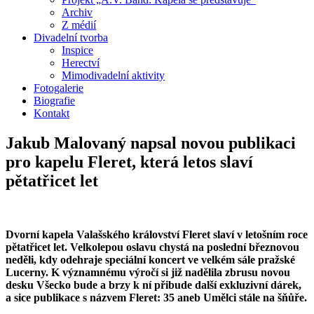
Archiv
Z médií
Divadelní tvorba
Inspice
Herectví
Mimodivadelní aktivity
Fotogalerie
Biografie
Kontakt
Jakub Malovaný napsal novou publikaci
pro kapelu Fleret, která letos slaví
pětatřicet let
Dvorní kapela Valašského království Fleret slaví v letošním roce
pětatřicet let. Velkolepou oslavu chystá na poslední březnovou
neděli, kdy odehraje speciální koncert ve velkém sále pražské
Lucerny. K významnému výročí si již nadělila zbrusu novou
desku Všecko bude a brzy k ní přibude další exkluzivní dárek,
a sice publikace s názvem Fleret: 35 aneb Umělci stále na šňůře.