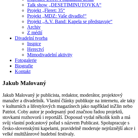
Talk show „DESETIMINUTOVKA“
Projekt „Fleret: 35“
Projekt „MDZ: Vaše divadlo!“
Projekt „A.V. Band: Kapela se představuje“
Archiv
Z médií
Divadelní tvorba
Inspice
Herectví
Mimodivadelní aktivity
Fotogalerie
Biografie
Kontakt
Jakub Malovaný
Jakub Malovaný je publicista, redaktor, moderátor, projektový
manažer a divadelník. Vlastní články publikuje na internetu, ale taky
v kulturních a lifestylových magazínech jako například inZlin nebo
Patriot. Coby autor je podepsaný pod značnou řadou projektů,
stovkami rozhovorů i reportáží. Doposud vydal několik knih a má
svůj vlastní podcastový pořad s názvem Publicast. Spolupracuje s
česko-slovenskými kapelami, pravidelně moderuje nejrůznější akce i
velké multižánrové hudební festivaly.