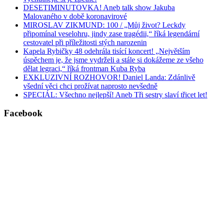
DESETIMINUTOVKA! Aneb talk show Jakuba
Malovaného v době koronavirové
MIROSLAV ZIKMUND: 100 / „Můj život? Leckdy
připomínal veselohru, jindy zase tragédii,“ říká legendární
cestovatel při příležitosti stých narozenin
Kapela Rybičky 48 odehrála tisící koncert! „Největším
úspěchem je, že jsme vydrželi a stále si dokážeme ze všeho
dělat legraci,“ říká frontman Kuba Ryba
EXKLUZIVNÍ ROZHOVOR! Daniel Landa: Zdánlivě
všední věci chci prožívat naprosto nevšedně
SPECIÁL: Všechno nejlepší! Aneb Tři sestry slaví třicet let!
Facebook