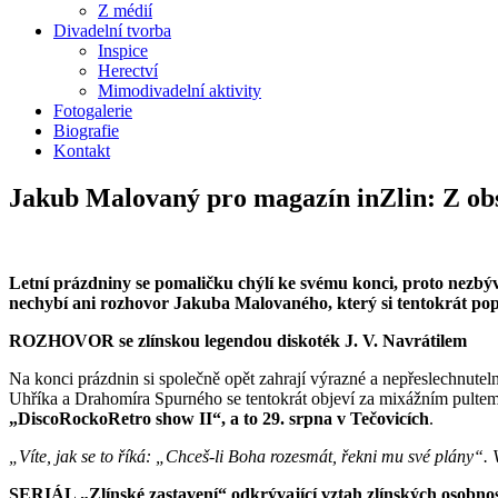
Z médií
Divadelní tvorba
Inspice
Herectví
Mimodivadelní aktivity
Fotogalerie
Biografie
Kontakt
Jakub Malovaný pro magazín inZlin: Z obs
Letní prázdniny se pomaličku chýlí ke svému konci, proto nezbýv
nechybí ani rozhovor Jakuba Malovaného, který si tentokrát pop
ROZHOVOR se zlínskou legendou diskoték J. V. Navrátilem
Na konci prázdnin si společně opět zahrají výrazné a nepřeslechnutel
Uhříka a Drahomíra Spurného se tentokrát objeví za mixážním pultem
„DiscoRockoRetro show II“, a to 29. srpna v Tečovicích
.
„Víte, jak se to říká: „Chceš-li Boha rozesmát, řekni mu své plány“.
SERIÁL „Zlínské zastavení“ odkrývající vztah zlínských osobno