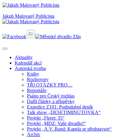
Jakub Malovaný Publicista
Aktuality
Kalendář akcí
Autorská tvorba
Knihy
Rozhovory
TŘI OTÁZKY PRO…
Reportáže
Psáno pro Český rozhlas
Další články a příspěvky
Expedice Z101: Podpalubní deník
Talk show „DESETIMINUTOVKA“
Projekt „Fleret: 35“
Projekt „MDZ: Vaše divadlo!“
Projekt „A.V. Band: Kapela se představuje“
Archiv