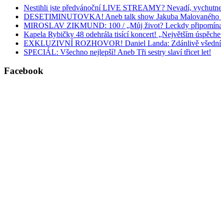
Nestihli jste předvánoční LIVE STREAMY? Nevadí, vychutnejt
DESETIMINUTOVKA! Aneb talk show Jakuba Malovaného v
MIROSLAV ZIKMUND: 100 / „Můj život? Leckdy připomínal veselo
Kapela Rybičky 48 odehrála tisící koncert! „Největším úspěchem
EXKLUZIVNÍ ROZHOVOR! Daniel Landa: Zdánlivě všední věc
SPECIÁL: Všechno nejlepší! Aneb Tři sestry slaví třicet let!
Facebook