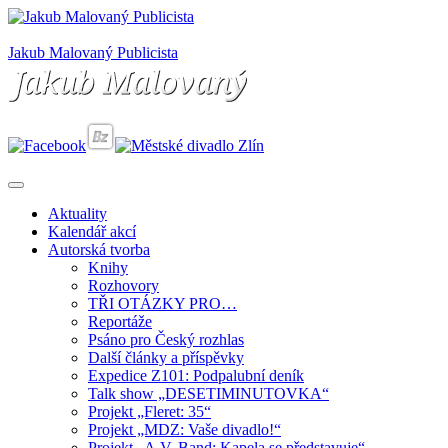
Jakub Malovaný Publicista
Aktuality
Kalendář akcí
Autorská tvorba
Knihy
Rozhovory
TŘI OTÁZKY PRO…
Reportáže
Psáno pro Český rozhlas
Další články a příspěvky
Expedice Z101: Podpalubní deník
Talk show „DESETIMINUTOVKA“
Projekt „Fleret: 35“
Projekt „MDZ: Vaše divadlo!“
Projekt „A.V. Band: Kapela se představuje“