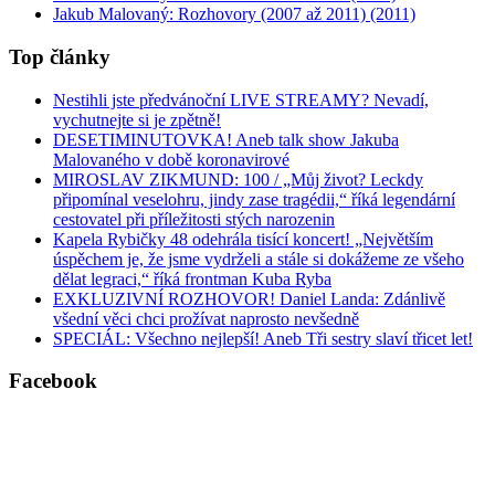
Jakub Malovaný: Rozhovory (2007 až 2011) (2011)
Top články
Nestihli jste předvánoční LIVE STREAMY? Nevadí,
vychutnejte si je zpětně!
DESETIMINUTOVKA! Aneb talk show Jakuba
Malovaného v době koronavirové
MIROSLAV ZIKMUND: 100 / „Můj život? Leckdy
připomínal veselohru, jindy zase tragédii,“ říká legendární
cestovatel při příležitosti stých narozenin
Kapela Rybičky 48 odehrála tisící koncert! „Největším
úspěchem je, že jsme vydrželi a stále si dokážeme ze všeho
dělat legraci,“ říká frontman Kuba Ryba
EXKLUZIVNÍ ROZHOVOR! Daniel Landa: Zdánlivě
všední věci chci prožívat naprosto nevšedně
SPECIÁL: Všechno nejlepší! Aneb Tři sestry slaví třicet let!
Facebook