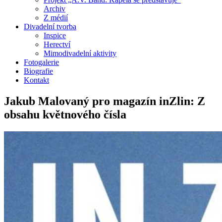
Archiv
Z médií
Divadelní tvorba
Inspice
Herectví
Mimodivadelní aktivity
Fotogalerie
Biografie
Kontakt
Jakub Malovaný pro magazín inZlin: Z
obsahu květnového čísla