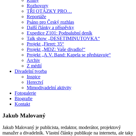
Knihy
Rozhovory
TŘI OTÁZKY PRO…
Reportáže
Psáno pro Český rozhlas
Další články a příspěvky
Expedice Z101: Podpalubní deník
Talk show „DESETIMINUTOVKA“
Projekt „Fleret: 35“
Projekt „MDZ: Vaše divadlo!“
Projekt „A.V. Band: Kapela se představuje“
Archiv
Z médií
Divadelní tvorba
Inspice
Herectví
Mimodivadelní aktivity
Fotogalerie
Biografie
Kontakt
Jakub Malovaný
Jakub Malovaný je publicista, redaktor, moderátor, projektový
manažer a divadelník. Vlastní články publikuje na internetu, ale taky