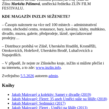
Zlínu
Markéta Pášmová
, umělecká ředitelka ZLÍN FILM
FESTIVALU.
KDE MAGAZÍN INZLIN SEŽENETE?
– Časopis naleznete na více než 100 místech – administrativní
centra, obchodní centra, restaurace, bary, kavárny, kluby, multikino,
divadlo, muzea, galerie, předprodeje, lázně, specializované
prodejny…
– Distribuce probíhá ve Zlíně, Uherském Hradišti, Kroměříži,
Otrokovicích, Holešově, Uherském Brodě, Luhačovicích a
Napajedlích.
– V případě, že nejste ze Zlínského kraje, inZlin si můžete přečíst i
na internetu, a to zde:
www.inzlin.info
.
Zveřejněno
5.5.2026
autorem
admin
.
Knihy
Jakub Malovaný a kolektiv: Samet v divadle (2019)
Jakub Malovaný: Fleret: 35 aneb Umělci stále na šňůře (2018)
Jakub Malovaný: Sedmnáct (2017)
Jakub Malovaný: Fleret - Umělci na šňůře (2013)