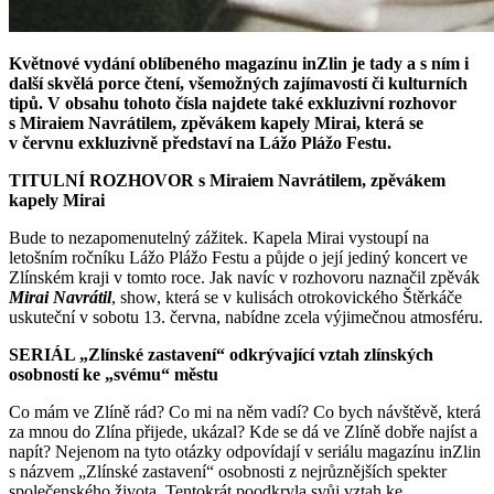
Květnové vydání oblíbeného magazínu inZlin je tady a s ním i
další skvělá porce čtení, všemožných zajímavostí či kulturních
tipů. V obsahu tohoto čísla najdete také exkluzivní rozhovor
s Miraiem Navrátilem, zpěvákem kapely Mirai, která se
v červnu exkluzivně představí na Lážo Plážo Festu.
TITULNÍ ROZHOVOR s Miraiem Navrátilem, zpěvákem
kapely Mirai
Bude to nezapomenutelný zážitek. Kapela Mirai vystoupí na
letošním ročníku Lážo Plážo Festu a půjde o její jediný koncert ve
Zlínském kraji v tomto roce. Jak navíc v rozhovoru naznačil zpěvák
Mirai Navrátil
, show, která se v kulisách otrokovického Štěrkáče
uskuteční v sobotu 13. června, nabídne zcela výjimečnou atmosféru.
SERIÁL „Zlínské zastavení“ odkrývající vztah zlínských
osobností ke „svému“ městu
Co mám ve Zlíně rád? Co mi na něm vadí? Co bych návštěvě, která
za mnou do Zlína přijede, ukázal? Kde se dá ve Zlíně dobře najíst a
napít? Nejenom na tyto otázky odpovídají v seriálu magazínu inZlin
s názvem „Zlínské zastavení“ osobnosti z nejrůznějších spekter
společenského života. Tentokrát poodkryla svůj vztah ke